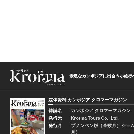
素敵なカンボジアに出会う小旅行へ―The t
媒体資料 カンボジア クロマーマガジン
雑誌名
カンボジア クロマーマガジン
発行元
Krorma Tours Co., Ltd.
発行月
プノンペン版（奇数月）シェ
月）