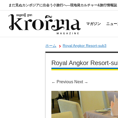
まだ見ぬカンボジアに出会う小旅行へ―現地発カルチャー&旅行情報誌
マガジン
ニュー
ホーム
Royal Angkor Resort-sub3
Royal Angkor Resort-s
←
Previous
Next
→