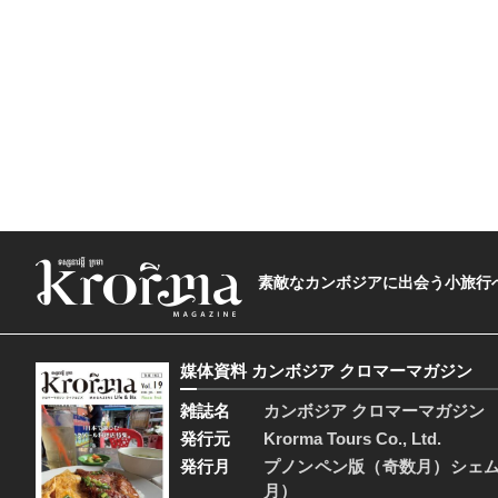
素敵なカンボジアに出会う小旅行へ―The t
媒体資料 カンボジア クロマーマガジン
雑誌名
カンボジア クロマーマガジン
発行元
Krorma Tours Co., Ltd.
発行月
プノンペン版（奇数月）シェ
月）