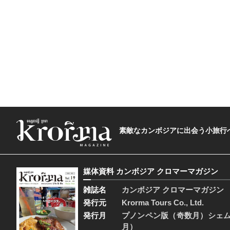
素敵なカンボジアに出会う小旅行へ―The t
媒体資料 カンボジア クロマーマガジン
雑誌名
カンボジア クロマーマガジン
発行元
Krorma Tours Co., Ltd.
発行月
プノンペン版（奇数月）シェ
月）