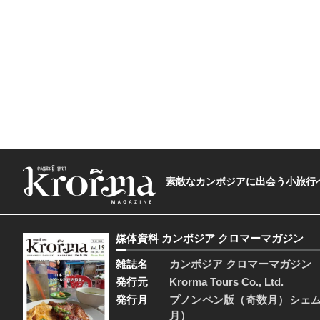
素敵なカンボジアに出会う小旅行へ―The t
媒体資料 カンボジア クロマーマガジン
雑誌名
カンボジア クロマーマガジン
発行元
Krorma Tours Co., Ltd.
発行月
プノンペン版（奇数月）シェ
月）