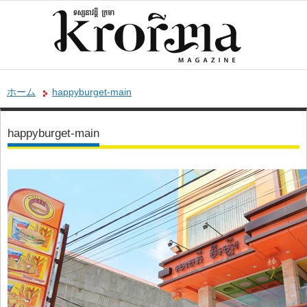
ホーム
happyburget-main
happyburget-main