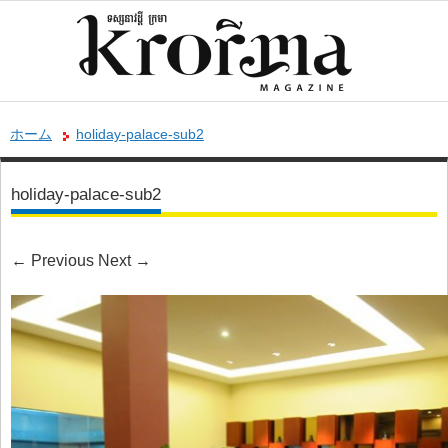
ホーム
holiday-palace-sub2
holiday-palace-sub2
←
Previous
Next
→