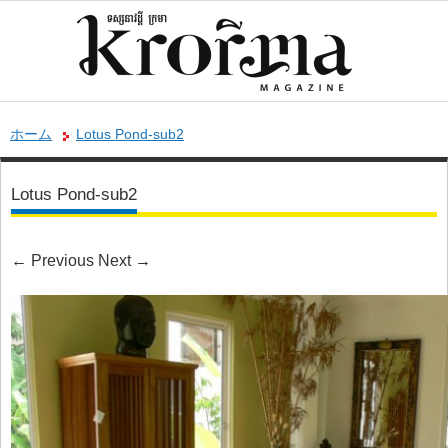
ホーム
Lotus Pond-sub2
Lotus Pond-sub2
←
Previous
Next
→