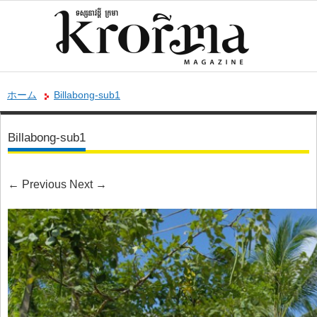
ホーム
Billabong-sub1
Billabong-sub1
←
Previous
Next
→