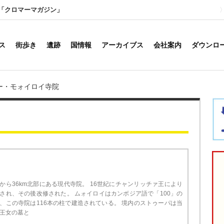
「クロマーマガジン」
ス
街歩き
遺跡
国情報
アーカイブス
会社案内
ダウンロ
ー・モォイロイ寺院
から36km北部にある現代寺院。 16世紀にチャンリッチァ王により
され、その後改修された。 ムォイロイはカンボジア語で「100」の
、この寺院は116本の柱で建造されている。 境内のストゥーパは当
王女の墓と