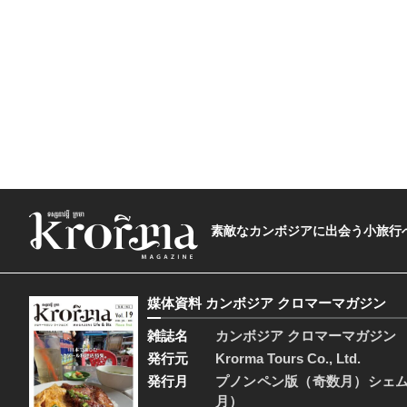
素敵なカンボジアに出会う小旅行へ―The t
媒体資料 カンボジア クロマーマガジン
雑誌名
カンボジア クロマーマガジン
発行元
Krorma Tours Co., Ltd.
発行月
プノンペン版（奇数月）シェ
月）