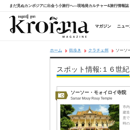
まだ見ぬカンボジアに出会う小旅行へ―現地発カルチャー&旅行情報誌
マガジン
ニュー
ホーム
街歩き
クラチェ州
ソーソ
スポット情報:１６世紀
ソーソー・モォイロイ寺院
Sarsar Mouy Rouy Temple
市内
建造
意で
時の