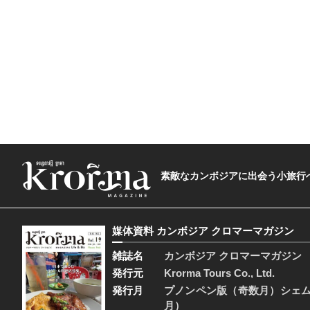
素敵なカンボジアに出会う小旅行へ―The t
媒体資料 カンボジア クロマーマガジン
雑誌名
カンボジア クロマーマガジン
発行元
Krorma Tours Co., Ltd.
発行月
プノンペン版（奇数月）シェ
月）