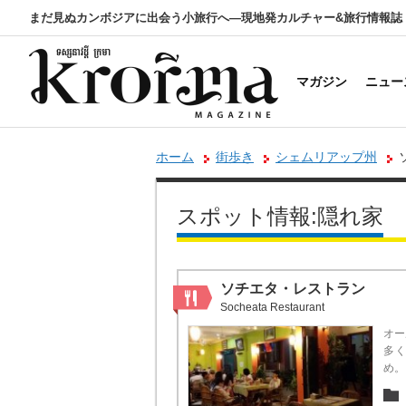
まだ見ぬカンボジアに出会う小旅行へ―現地発カルチャー&旅行情報誌
マガジン
ニュー
ホーム
街歩き
シェムリアップ州
スポット情報:隠れ家
ソチエタ・レストラン
Socheata Restaurant
オー
多
め。