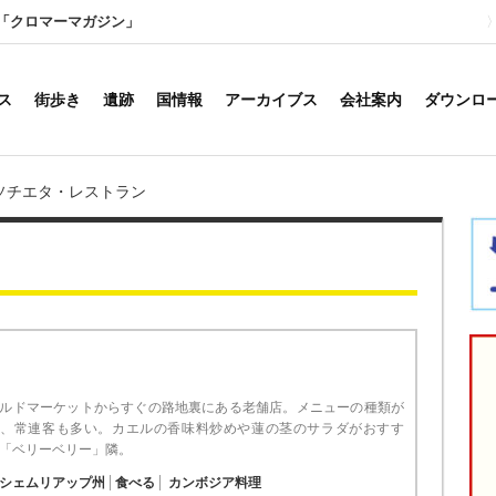
「クロマーマガジン」
ス
街歩き
遺跡
国情報
アーカイブス
会社案内
ダウンロ
ソチエタ・レストラン
ルドマーケットからすぐの路地裏にある老舗店。メニューの種類が
く、常連客も多い。カエルの香味料炒めや蓮の茎のサラダがおすす
「ベリーベリー」隣。
シェムリアップ州
食べる
カンボジア料理