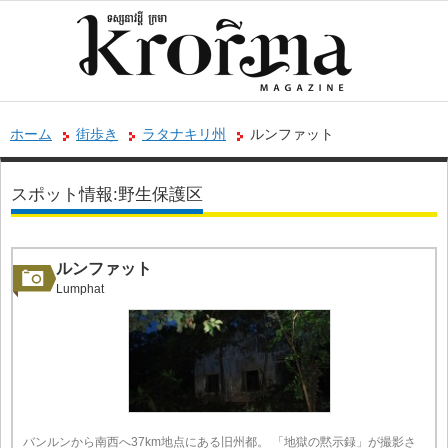
ホーム
街歩き
ラタナキリ州
ルンファット
スポット情報:野生保護区
ルンファット
Lumphat
バンルンから南西へ37km地点にある旧州都。 「地獄の黙示録」が撮影さ