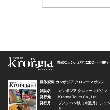
素敵なカンボジアに出会う小旅行へ―The t
媒体資料 カンボジア クロマーマガジン
雑誌名
カンボジア クロマーマガジン
発行元
Krorma Tours Co., Ltd.
発行月
プノンペン版（奇数月）シェ
月）