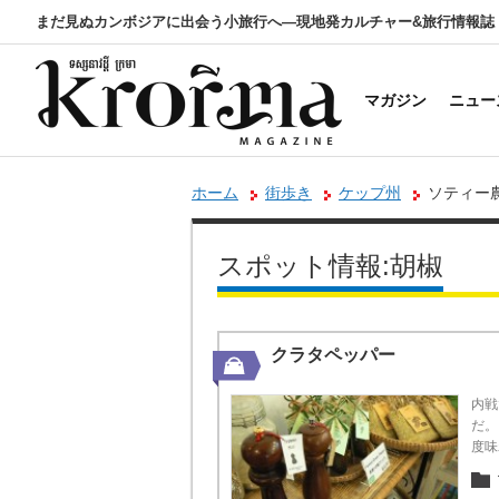
まだ見ぬカンボジアに出会う小旅行へ―現地発カルチャー&旅行情報誌
マガジン
ニュー
ホーム
街歩き
ケップ州
ソティー
スポット情報:胡椒
クラタペッパー
内戦
だ。
度味