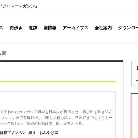
「クロマーマガジン」
ス
街歩き
遺跡
国情報
アーカイブス
会社案内
ダウンロ
農園
で失われたカンボジア胡椒を日本人が復活させ、再び命を吹き込ん
 コッコン州で有機栽培し、味も品質も高く、料理好きでなくとも一
わって欲しい。 胡椒の種類は黒、白、完熟とある。
首都プノンペン
買う
おみやげ屋