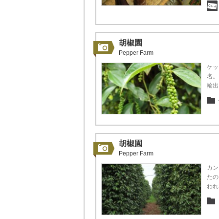
胡椒園
Pepper Farm
ケッ
名。
輸出
胡椒園
Pepper Farm
カン
たの
われ