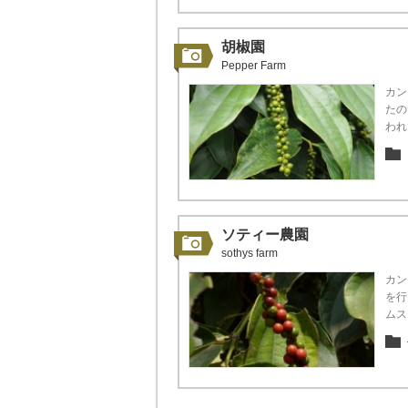
胡椒園
Pepper Farm
カン
たの
われ
ソティー農園
sothys farm
カン
を行
ムス