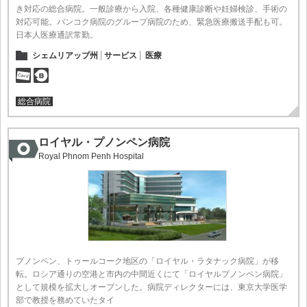
き対応の総合病院。一般診療から入院、各種健康診断や妊婦検診、手術の
対応可能。バンコク病院のグループ病院のため、緊急医療搬送手配も可。
日本人医療通訳常勤。
シェムリアップ州
サービス
医療
総合病院
ロイヤル・プノンペン病院
Royal Phnom Penh Hospital
プノンペン、トゥールコーク地区の「ロイヤル・ラタナック病院」が移
転。ロシア通りの空港と市内の中間近くにて「ロイヤルプノンペン病院」
として規模を拡大しオープンした。病院ディレクターには、東京大学医学
部で教授を務めていたタイ