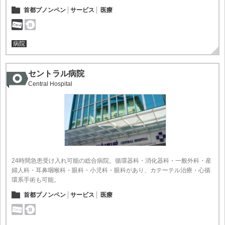
首都プノンペン
サービス
医療
病院
セントラル病院
Central Hospital
24時間急患受け入れ可能の総合病院。循環器科・消化器科・一般外科・産
婦人科・耳鼻咽喉科・眼科・小児科・眼科があり、カテーテル治療・心循
環系手術も可能。
首都プノンペン
サービス
医療