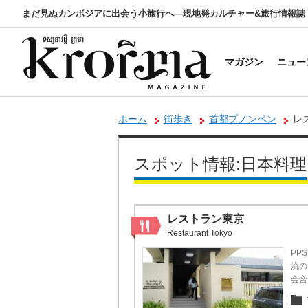
まだ見ぬカンボジアに出会う小旅行へ―現地発カルチャー&旅行情報誌
マガジン
ニュー
ホーム
街歩き
首都プノンペン
レ
スポット情報:日本料理
レストラン東京
Restaurant Tokyo
PP
流の
会合