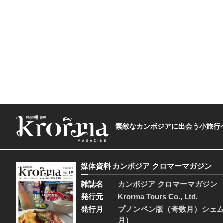
素敵なカンボジアに出会う小旅行へ―The t
媒体資料 カンボジア クロマーマガジン
雑誌名
カンボジア クロマーマガジン
発行元
Krorma Tours Co., Ltd.
発行月
プノンペン版（奇数月）シェ
月）