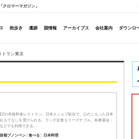
「クロマーマガジン」
ス
街歩き
遺跡
国情報
アーカイブス
会社案内
ダウンロ
ストラン東京
SEZの本格和食レストラン。日本人シェフ駐在で、心のこもった日本
おもてなしを受けられる。ランチ定食もリーズナブル。各種宴会・
などでも利用できる。
首都プノンペン
食べる
日本料理