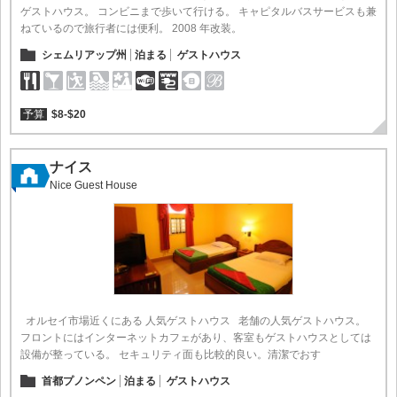
ゲストハウス。 コンビニまで歩いて行ける。 キャピタルバスサービスも兼
ねているので旅行者には便利。 2008 年改装。
シェムリアップ州
泊まる
ゲストハウス
予算
$8-$20
ナイス
Nice Guest House
オルセイ市場近くにある 人気ゲストハウス 老舗の人気ゲストハウス。
フロントにはインターネットカフェがあり、客室もゲストハウスとしては
設備が整っている。 セキュリティ面も比較的良い。清潔でおす
首都プノンペン
泊まる
ゲストハウス