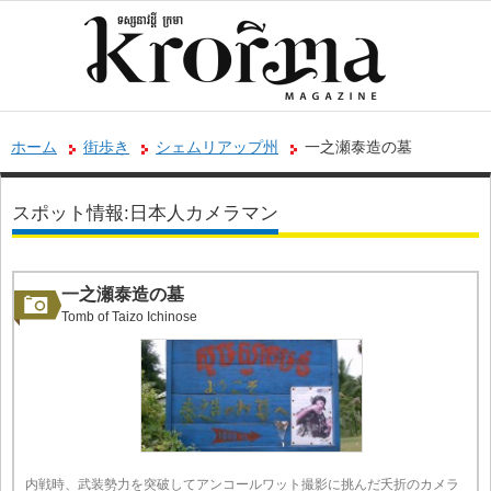
ホーム
街歩き
シェムリアップ州
一之瀬泰造の墓
スポット情報:日本人カメラマン
一之瀬泰造の墓
Tomb of Taizo Ichinose
内戦時、武装勢力を突破してアンコールワット撮影に挑んだ夭折のカメラ