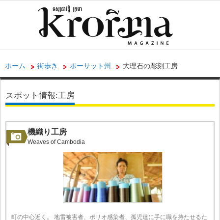
ホーム
街歩き
ポーサット州
大理石の彫刻工房
スポット情報:工房
機織り工房
Weaves of Cambodia
町の中心近く。 地雷被害者、ポリオ感染者、孤児達に手に職を持たせるた