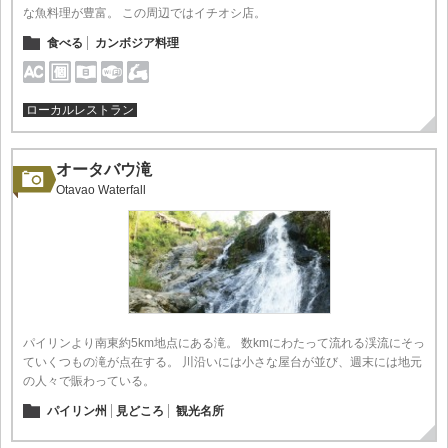
な魚料理が豊富。 この周辺ではイチオシ店。
食べる
カンボジア料理
ローカルレストラン
オータバウ滝
Otavao Waterfall
パイリンより南東約5km地点にある滝。 数kmにわたって流れる渓流にそっ
ていくつもの滝が点在する。 川沿いには小さな屋台が並び、週末には地元
の人々で賑わっている。
パイリン州
見どころ
観光名所