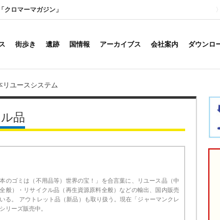
「クロマーマガジン」
ス
街歩き
遺跡
国情報
アーカイブス
会社案内
ダウンロ
本リユースシステム
クル品
本のゴミは（不用品等）世界の宝！」を合言葉に、リユース品（中
全般）・リサイクル品（再生資源原料全般）などの輸出、国内販売
いる。 アウトレット品（新品）も取り扱う。現在「ジャーマンクレ
シリーズ販売中。