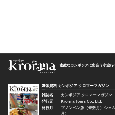
素敵なカンボジアに出会う小旅行へ―The t
媒体資料 カンボジア クロマーマガジン
雑誌名
カンボジア クロマーマガジン
発行元
Krorma Tours Co., Ltd.
発行月
プノンペン版（奇数月）シェ
月）