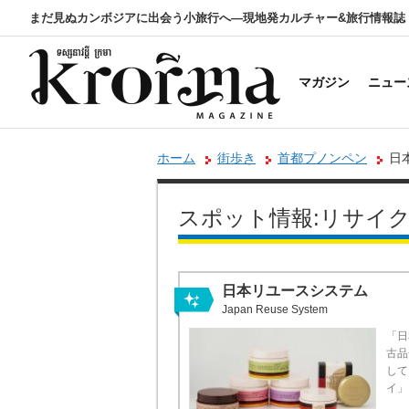
まだ見ぬカンボジアに出会う小旅行へ―現地発カルチャー&旅行情報誌
マガジン
ニュー
ホーム
街歩き
首都プノンペン
日
スポット情報:リサイ
日本リユースシステム
Japan Reuse System
「日
古品
して
イ」