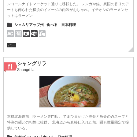
ンコールナイトマーケット通りに移転した。 レンガや錨、異国の香りのア
ートも飾られた横浜のイメージの内装がおしゃれ。イチオシのラーメンセ
ットはラーメン
シェムリアップ州
食べる
日本料理
バー
シャングリラ
Shangri-la
本格北海道旭川ラーメン専門店。 てまひまかけた豚骨と魚介のWスープと
特注の麺との相性は抜群。 北海道から直接仕入れた旭川麺も数量限定で提
供している。