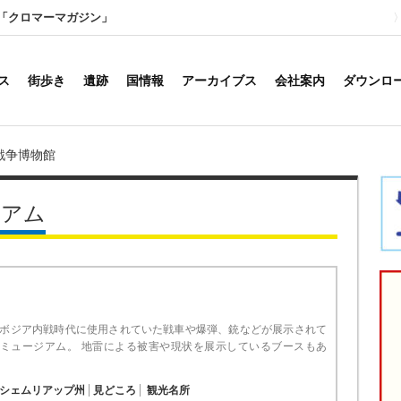
「クロマーマガジン」
ス
街歩き
遺跡
国情報
アーカイブス
会社案内
ダウンロ
戦争博物館
ジアム
ボジア内戦時代に使用されていた戦車や爆弾、銃などが展示されて
ミュージアム。 地雷による被害や現状を展示しているブースもあ
シェムリアップ州
見どころ
観光名所