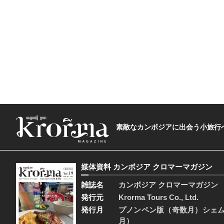
素敵なカンボジアに出会う小旅行へ―The t
媒体資料 カンボジア クロマーマガジン
雑誌名
カンボジア クロマーマガジン
発行元
Krorma Tours Co., Ltd.
発行月
プノンペン版（奇数月）シェ
月）