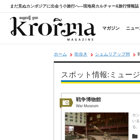
まだ見ぬカンボジアに出会う小旅行へ―現地発カルチャー&旅行情報誌
マガジン
ニュー
ホーム
街歩き
シェムリアップ州
スポット情報:ミュー
戦争博物館
War Museum
カン
いる
る。