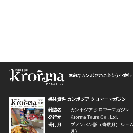
素敵なカンボジアに出会う小旅行へ―The t
媒体資料 カンボジア クロマーマガジン
雑誌名
カンボジア クロマーマガジン
発行元
Krorma Tours Co., Ltd.
発行月
プノンペン版（奇数月）シェ
月）