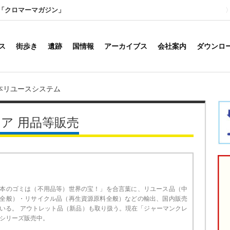
「クロマーマガジン」
ス
街歩き
遺跡
国情報
アーカイブス
会社案内
ダウンロ
本リユースシステム
ア 用品等販売
本のゴミは（不用品等）世界の宝！」を合言葉に、リユース品（中
全般）・リサイクル品（再生資源原料全般）などの輸出、国内販売
いる。 アウトレット品（新品）も取り扱う。現在「ジャーマンクレ
シリーズ販売中。