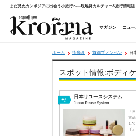
まだ見ぬカンボジアに出会う小旅行へ―現地発カルチャー&旅行情報誌
マガジン
ニュー
ホーム
街歩き
首都プノンペン
日
スポット情報:ボディケ
日本リユースシステム
Japan Reuse System
「日
古品
して
イ」