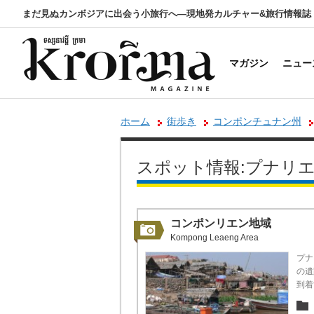
まだ見ぬカンボジアに出会う小旅行へ―現地発カルチャー&旅行情報誌
マガジン
ニュー
ホーム
街歩き
コンポンチュナン州
スポット情報:プナリ
コンポンリエン地域
Kompong Leaeng Area
プナ
の遺
到着