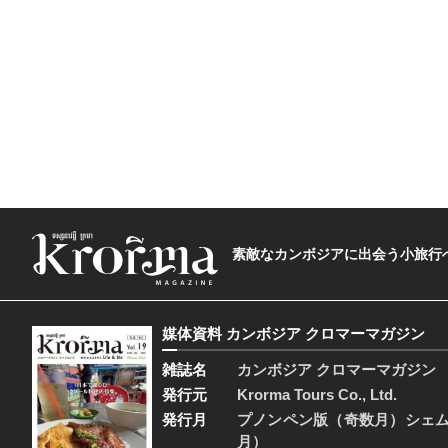
素敵なカンボジアに出会う小旅行へ―The t
媒体資料 カンボジア クロマーマガジン
雑誌名
カンボジア クロマーマガジン
発行元
Krorma Tours Co., Ltd.
発行月
プノンペン版（奇数月）シェ
月）