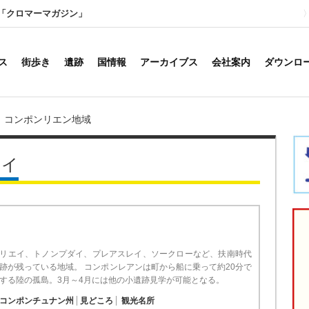
「クロマーマガジン」
ス
街歩き
遺跡
国情報
アーカイブス
会社案内
ダウンロ
コンポンリエン地域
エイ
リエイ、トノンプダイ、プレアスレイ、ソークローなど、扶南時代
跡が残っている地域。 コンポンレアンは町から船に乗って約20分で
する陸の孤島。3月～4月には他の小遺跡見学が可能となる。
コンポンチュナン州
見どころ
観光名所