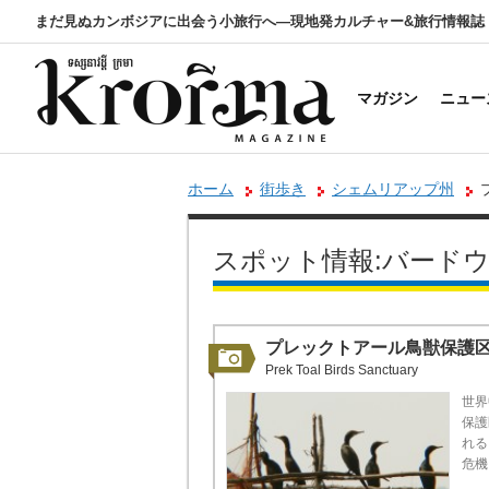
まだ見ぬカンボジアに出会う小旅行へ―現地発カルチャー&旅行情報誌
マガジン
ニュー
ホーム
街歩き
シェムリアップ州
スポット情報:バード
プレックトアール鳥獣保護
Prek Toal Birds Sanctuary
世界
保護
れる
危機