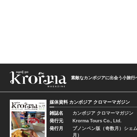
素敵なカンボジアに出会う小旅行へ―The t
媒体資料 カンボジア クロマーマガジン
雑誌名
カンボジア クロマーマガジン
発行元
Krorma Tours Co., Ltd.
発行月
プノンペン版（奇数月）シェ
月）