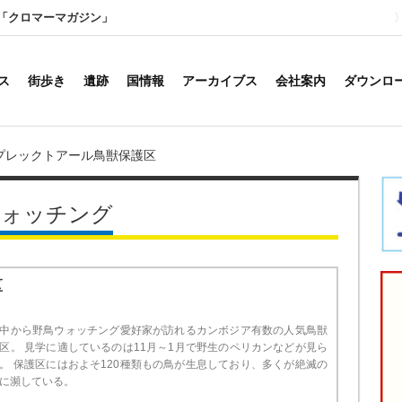
「クロマーマガジン」
ス
街歩き
遺跡
国情報
アーカイブス
会社案内
ダウンロ
プレックトアール鳥獣保護区
ウォッチング
区
中から野鳥ウォッチング愛好家が訪れるカンボジア有数の人気鳥獣
区。 見学に適しているのは11月～1月で野生のペリカンなどが見ら
。 保護区にはおよそ120種類もの鳥が生息しており、多くが絶滅の
に瀕している。