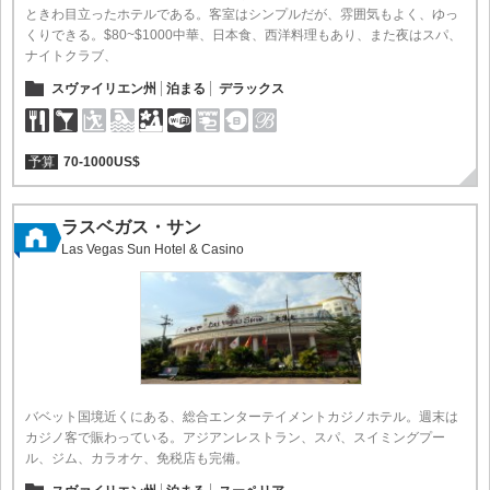
ときわ目立ったホテルである。客室はシンプルだが、雰囲気もよく、ゆっ
くりできる。$80~$1000中華、日本食、西洋料理もあり、また夜はスパ、
ナイトクラブ、
スヴァイリエン州
泊まる
デラックス
予算
70-1000US$
ラスベガス・サン
Las Vegas Sun Hotel & Casino
バベット国境近くにある、総合エンターテイメントカジノホテル。週末は
カジノ客で賑わっている。アジアンレストラン、スパ、スイミングプー
ル、ジム、カラオケ、免税店も完備。