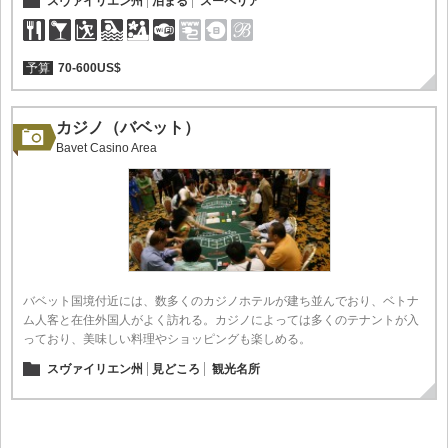
スヴァイリエン州
泊まる
スーペリア
予算
70-600US$
カジノ（バベット）
Bavet Casino Area
バベット国境付近には、数多くのカジノホテルが建ち並んでおり、ベトナ
ム人客と在住外国人がよく訪れる。カジノによっては多くのテナントが入
っており、美味しい料理やショッピングも楽しめる。
スヴァイリエン州
見どころ
観光名所