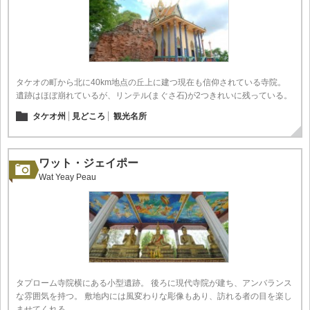
タケオの町から北に40km地点の丘上に建つ現在も信仰されている寺院。
遺跡はほぼ崩れているが、リンテル(まぐさ石)が2つきれいに残っている。
タケオ州
見どころ
観光名所
ワット・ジェイポー
Wat Yeay Peau
タプローム寺院横にある小型遺跡。 後ろに現代寺院が建ち、アンバランス
な雰囲気を持つ。 敷地内には風変わりな彫像もあり、訪れる者の目を楽し
ませてくれる。