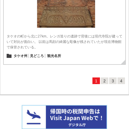
タケオの町から北に27km。レンガ造りの遺跡で背後には現代寺院が建って
いて対比が面白い。 以前は馬顔の綺麗な彫像が残されていたが現在博物館
で保管されている。
タケオ州
見どころ
観光名所
1
2
3
4