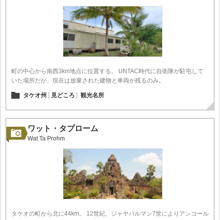
町の中心から南西3km地点に位置する。 UNTAC時代に自衛隊が駐屯して
いた場所だが、現在は放棄された建物と車両が残るのみ。
タケオ州
見どころ
観光名所
ワット・タプローム
Wat Ta Prohm
タケオの町から北に44km。 12世紀、ジャヤバルマン7世によりアンコール