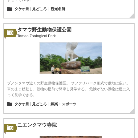
タケオ州
見どころ
観光名所
タマウ野生動物保護公園
Tamao Zoological Park
プノンタマウ近くの野生動物保護区。 サファリパーク形式で敷地は広い。
車のまま移動し、動物の檻前で降車し見学する。 危険がない動物は檻に入
って見学できる。
タケオ州
見どころ
娯楽・スポーツ
ニエンクマウ寺院