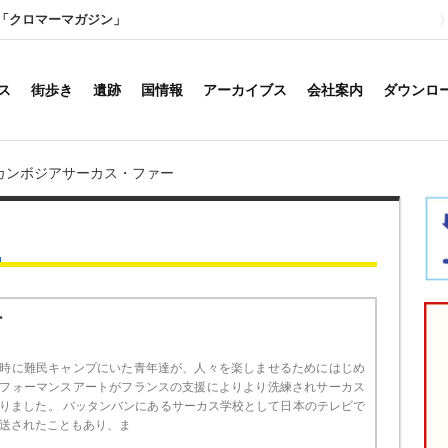
「クロマーマガジン」
ス
街歩き
遺跡
国情報
アーカイブス
会社案内
ダウンロ
カンボジアサーカス・ファー
ス
ー
時に難民キャンプにいた青年達が、人々を楽しませるためにはじめ
フォーマンスアートがフランスの支援によりより洗練されサーカス
りました。 バッタンバンにあるサーカス学校として日本のテレビで
送されたこともあり、ま