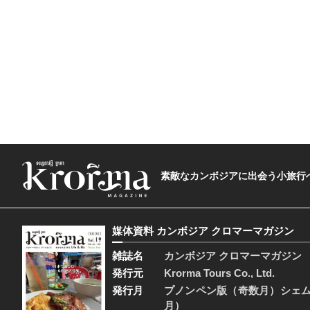
素敵なカンボジアに出会う小旅行へ―The t
媒体資料 カンボジア クロマーマガジン
雑誌名
カンボジア クロマーマガジン
発行元
Krorma Tours Co., Ltd.
発行月
プノンペン版（奇数月）シェ
月）