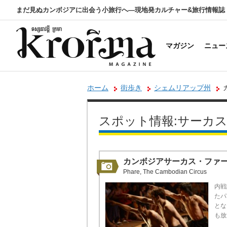
まだ見ぬカンボジアに出会う小旅行へ―現地発カルチャー&旅行情報誌
マガジン
ニュー
ホーム
街歩き
シェムリアップ州
スポット情報:サーカ
カンボジアサーカス・ファ
Phare, The Cambodian Circus
内戦
たパ
とな
も放