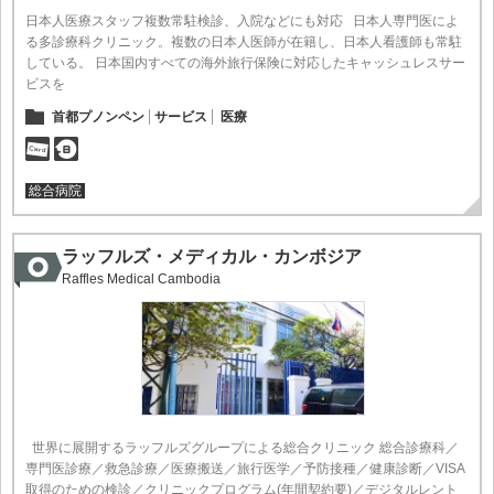
日本人医療スタッフ複数常駐検診、入院などにも対応 日本人専門医によ
る多診療科クリニック。複数の日本人医師が在籍し、日本人看護師も常駐
している。 日本国内すべての海外旅行保険に対応したキャッシュレスサー
ビスを
首都プノンペン
サービス
医療
総合病院
ラッフルズ・メディカル・カンボジア
Raffles Medical Cambodia
世界に展開するラッフルズグループによる総合クリニック 総合診療科／
専門医診療／救急診療／医療搬送／旅行医学／予防接種／健康診断／VISA
取得のための検診／クリニックプログラム(年間契約要)／デジタルレント