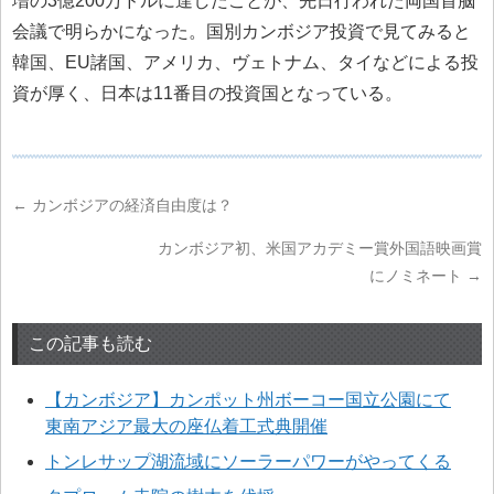
増の3億200万ドルに達したことが、先日行われた両国首脳
会議で明らかになった。国別カンボジア投資で見てみると
韓国、EU諸国、アメリカ、ヴェトナム、タイなどによる投
資が厚く、日本は11番目の投資国となっている。
←
カンボジアの経済自由度は？
カンボジア初、米国アカデミー賞外国語映画賞
にノミネート
→
この記事も読む
【カンボジア】カンポット州ボーコー国立公園にて
東南アジア最大の座仏着工式典開催
トンレサップ湖流域にソーラーパワーがやってくる