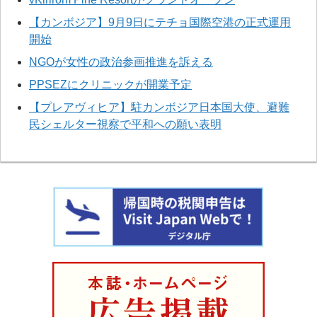
【カンボジア】9月9日にテチョ国際空港の正式運用
開始
NGOが女性の政治参画推進を訴える
PPSEZにクリニックが開業予定
【プレアヴィヒア】駐カンボジア日本国大使、避難
民シェルター視察で平和への願い表明