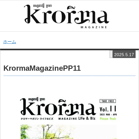
ホーム
2025.5.17
KrormaMagazinePP11