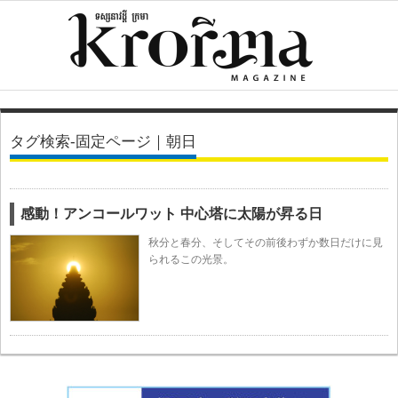
タグ検索-固定ページ｜朝日
感動！アンコールワット 中心塔に太陽が昇る日
秋分と春分、そしてその前後わずか数日だけに見
られるこの光景。