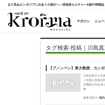
まだ見ぬカンボジアに出会う小旅行へ―現地発カルチャー&旅行情報誌
マガジン
ニュー
タグ検索-投稿｜川島
【プノンペン】東大教授、カンボ
川島真東京大学
ト首相を表敬訪
育機関の代表者
解
カテゴリー:
国内