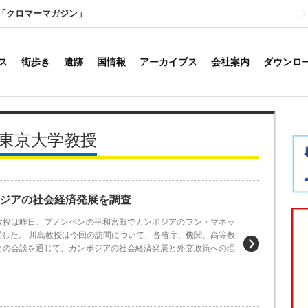
「クロマーマガジン」
ス
街歩き
遺跡
国情報
アーカイブス
会社案内
ダウンロ
真東京大学教授
ジアの社会経済発展を調査
教授は昨日、プノンペンの平和宮殿でカンボジアのフン・マネッ
問した。 川島教授は今回の訪問について、各省庁、機関、高等教
との会談を通じて、カンボジアの社会経済発展と外交政策への理