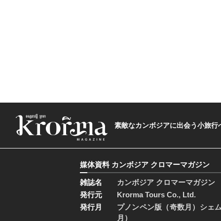
素敵なカンボジアに出会う小旅行へ―The t
媒体資料 カンボジア クロマーマガジン
雑誌名
カンボジア クロマーマガジン
発行元
Krorma Tours Co., Ltd.
発行月
プノンペン版（奇数月）シェ
月）