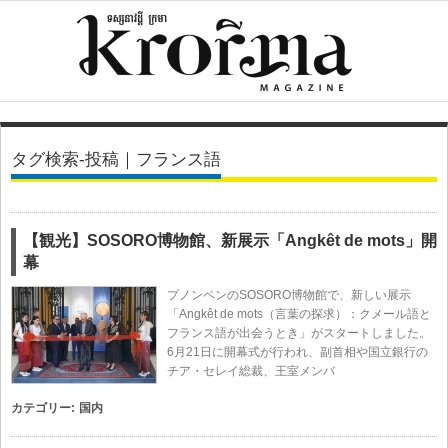
タグ検索-投稿｜フランス語
【観光】SOSORO博物館、新展示「Angkêt de mots」開
幕
プノンペンのSOSORO博物館で、新しい展示
「Angkêt de mots（言葉の探求）：クメール語と
フランス語が出会うとき」がスタートしました。
6月21日に開幕式が行われ、副首相や国立銀行の
チア・セレイ総裁、王室メンバ
カテゴリー:
国内