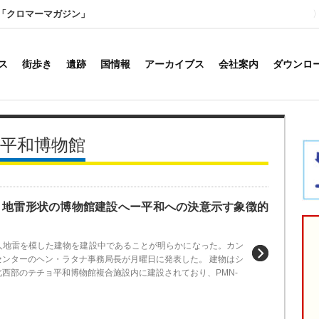
「クロマーマガジン」
ス
街歩き
遺跡
国情報
アーカイブス
会社案内
ダウンロ
ョ平和博物館
、地雷形状の博物館建設へー平和への決意示す象徴的
人地雷を模した建物を建設中であることが明らかになった。カン
センターのヘン・ラタナ事務局長が月曜日に発表した。 建物はシ
西部のテチョ平和博物館複合施設内に建設されており、PMN-