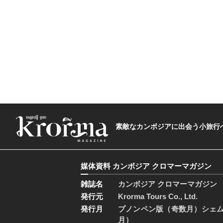
素敵なカンボジアに出会う小旅行へ―The t
媒体資料 カンボジア クロマーマガジン
雑誌名
カンボジア クロマーマガジン
発行元
Krorma Tours Co., Ltd.
発行月
プノンペン版（奇数月）シェ
月）