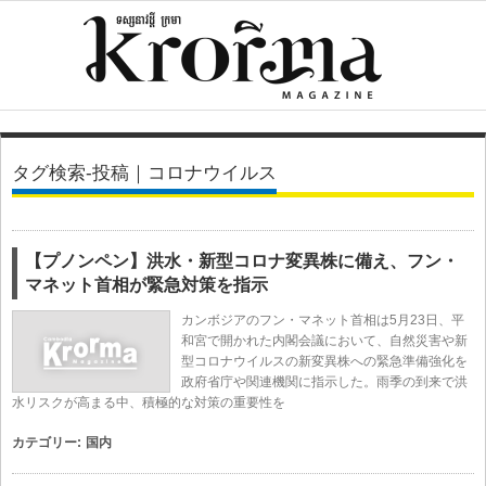
タグ検索-投稿｜コロナウイルス
【プノンペン】洪水・新型コロナ変異株に備え、フン・
マネット首相が緊急対策を指示
カンボジアのフン・マネット首相は5月23日、平
和宮で開かれた内閣会議において、自然災害や新
型コロナウイルスの新変異株への緊急準備強化を
政府省庁や関連機関に指示した。雨季の到来で洪
水リスクが高まる中、積極的な対策の重要性を
カテゴリー:
国内