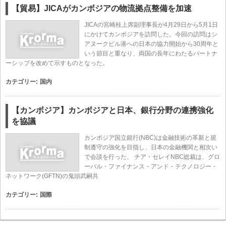
【貿易】JICAがカンボジアの物流拠点整備を加速
JICAの宮崎桂上席副理事長が4月29日から5月1日
にかけてカンボジアを訪問した。今回の訪問はシ
アヌークビル港への日本の協力開始から30周年と
いう節目と重なり、両国の長年にわたるパートナ
ーシップを改めて示すものとなった。
カテゴリー:
国内
【カンボジア】カンボジアと日本、銀行分野の連携強化
を協議
カンボジア国立銀行(NBC)は金融技術の革新と規
制遵守の強化を目指し、日本の金融機関と相次い
で会談を行った。 チア・セレイNBC総裁は、グロ
ーバル・ファイナンス・アンド・テクノロジー・
ネットワーク(GFTN)の鬼頭武嗣共
カテゴリー:
国際