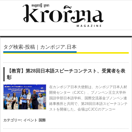
タグ検索-投稿｜カンボジア.日本
【教育】第28回日本語スピーチコンテスト、受賞者を表
彰
在カンボジア日本大使館は、カンボジア日本人材
開発センター（CJCC）、プノンペン王立大学外
国語学部日本語学科、国際交流基金プノンペン連
絡事務所と共同で、第28回日本語スピーチコンテ
ストを開催した。会場はCJCCのアンコー
カテゴリー:
イベント
国際