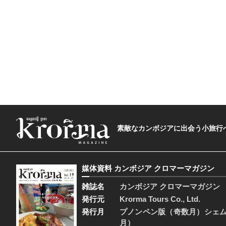
素敵なカンボジアに出会う小旅行へ―The t
媒体資料 カンボジア クロマーマガジン
雑誌名
カンボジア クロマーマガジン
発行元
Krorma Tours Co., Ltd.
発行月
プノンペン版（奇数月）シェ
月）