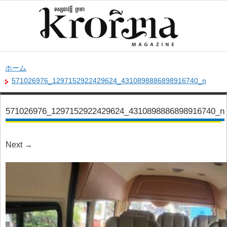
ホーム
571026976_1297152922429624_4310898886898916740_n
571026976_1297152922429624_4310898886898916740_n
Next
→