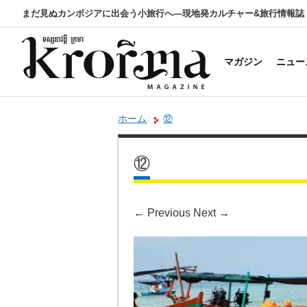
まだ見ぬカンボジアに出会う小旅行へ―現地発カルチャー&旅行情報誌
マガジン
ニュー
ホーム
⑫
⑫
←
Previous
Next
→