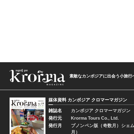
素敵なカンボジアに出会う小旅行へ―The t
媒体資料 カンボジア クロマーマガジン
雑誌名
カンボジア クロマーマガジン
発行元
Krorma Tours Co., Ltd.
発行月
プノンペン版（奇数月）シェ
月）