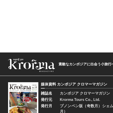
素敵なカンボジアに出会う小旅行へ―The t
媒体資料 カンボジア クロマーマガジン
雑誌名
カンボジア クロマーマガジン
発行元
Krorma Tours Co., Ltd.
発行月
プノンペン版（奇数月）シェ
月）