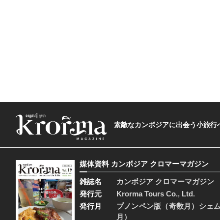
素敵なカンボジアに出会う小旅行へ―The t
媒体資料 カンボジア クロマーマガジン
雑誌名
カンボジア クロマーマガジン
発行元
Krorma Tours Co., Ltd.
発行月
プノンペン版（奇数月）シェ
月）