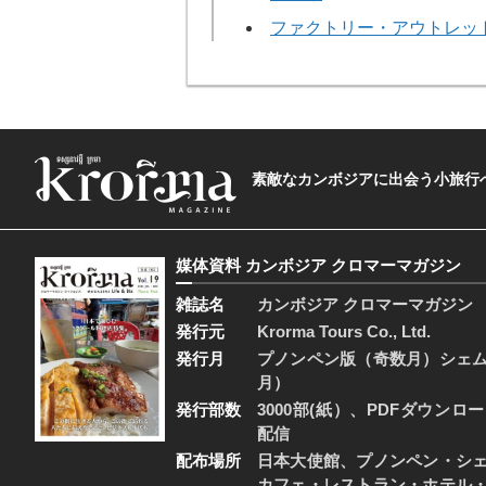
ファクトリー・アウトレッ
素敵なカンボジアに出会う小旅行へ―The t
媒体資料 カンボジア クロマーマガジン
雑誌名
カンボジア クロマーマガジン
発行元
Krorma Tours Co., Ltd.
発行月
プノンペン版（奇数月）シェ
月）
発行部数
3000部(紙）、PDFダウンロ
配信
配布場所
日本大使館、プノンペン・シ
カフェ・レストラン・ホテル