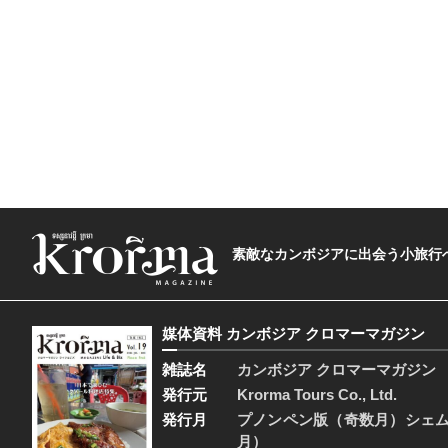
素敵なカンボジアに出会う小旅行へ―The t
媒体資料 カンボジア クロマーマガジン
雑誌名
カンボジア クロマーマガジン
発行元
Krorma Tours Co., Ltd.
発行月
プノンペン版（奇数月）シェ
月）